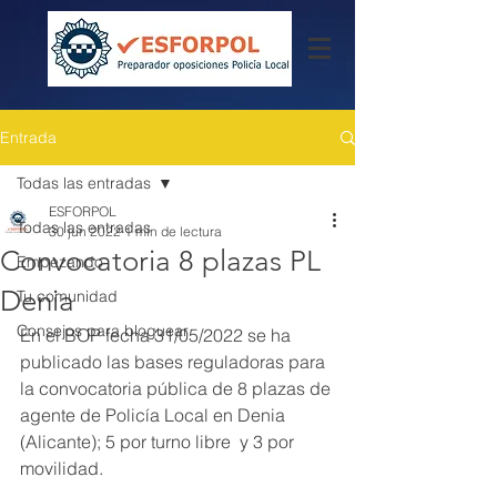
Entrada
Todas las entradas
ESFORPOL
Todas las entradas
30 jun 2022
1 min de lectura
Convocatoria 8 plazas PL
Empezando
Denia
Tu comunidad
Consejos para bloguear
En el BOP fecha 31/05/2022 se ha 
publicado las bases reguladoras para 
la convocatoria pública de 8 plazas de 
agente de Policía Local en Denia 
(Alicante); 5 por turno libre  y 3 por 
movilidad.