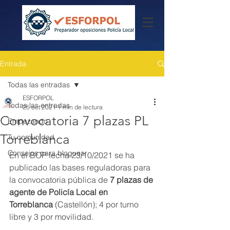
Entrada
Todas las entradas
ESFORPOL
Todas las entradas
25 oct 2021
1 min de lectura
Convocatoria 7 plazas PL
Empezando
Torreblanca
Tu comunidad
Consejos para bloguear
En el BOP fecha 23/10/2021 se ha 
publicado las bases reguladoras para 
la convocatoria pública de 
7 plazas de 
agente de Policía Local en 
Torreblanca
 (Castellón); 4 por turno 
libre y 3 por movilidad.