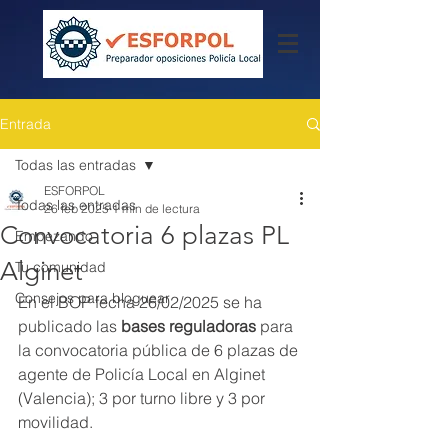
Entrada
Todas las entradas
ESFORPOL
Todas las entradas
26 feb 2025
1 min de lectura
Convocatoria 6 plazas PL
Empezando
Alginet
Tu comunidad
Consejos para bloguear
En el BOP fecha 26/02/2025 se ha 
publicado las
 bases reguladoras
 para 
la convocatoria pública de 6 plazas de 
agente de Policía Local en Alginet 
(Valencia); 3 por turno libre y 3 por 
movilidad.