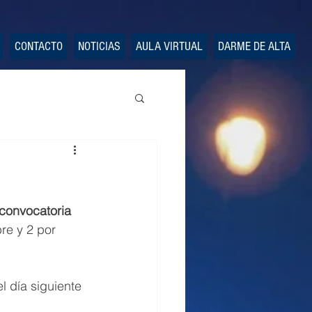
CONTACTO
NOTICIAS
AULA VIRTUAL
DARME DE ALTA
a
convocatoria 
bre y 2 por 
l día siguiente 