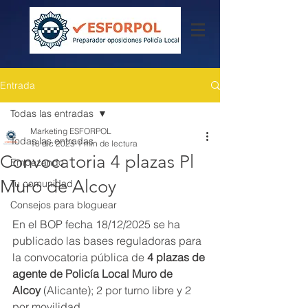
Entrada
Todas las entradas
Marketing ESFORPOL
Todas las entradas
18 dic 2025
1 min de lectura
Convocatoria 4 plazas Pl
Empezando
Muro de Alcoy
Tu comunidad
Consejos para bloguear
En el BOP fecha 18/12/2025 se ha 
publicado las bases reguladoras para 
la convocatoria pública de
 4 plazas de 
agente de Policía Local Muro de 
Alcoy
 (Alicante); 2 por turno libre y 2 
por movilidad.