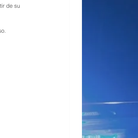
ir de su 
so.