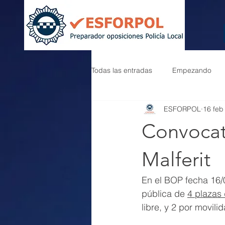
Todas las entradas
Empezando
ESFORPOL
16 feb
Convocato
Malferit
En el BOP fecha 16/
pública de 
4 plazas 
libre, y 2 por movili