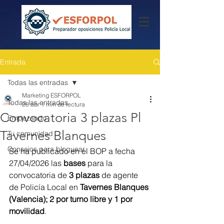
Entrada
Todas las entradas
Marketing ESFORPOL
Todas las entradas
28 abr
1 min de lectura
Convocatoria 3 plazas Pl
Empezando
Tavernes Blanques
Tu comunidad
Consejos para bloguear
Se ha publicado en el BOP a fecha 
27/04/2026 las 
bases
 para la 
convocatoria de 
3 plazas
 de agente 
de Policía Local en 
Tavernes Blanques 
(Valencia); 2 por turno libre y 1 por 
movilidad
.