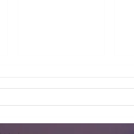
Lista
Apertura plazo instancias Pl
Pobla de Vallbona