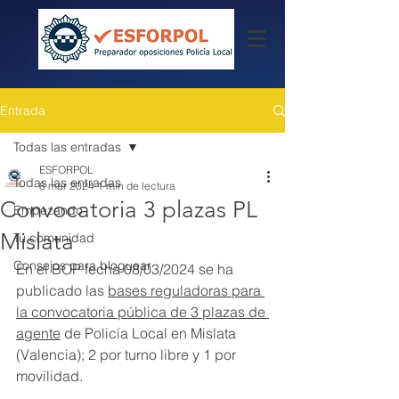
Entrada
Todas las entradas
ESFORPOL
Todas las entradas
8 mar 2024
1 min de lectura
Convocatoria 3 plazas PL
Empezando
Mislata
Tu comunidad
Consejos para bloguear
En el BOP fecha 08/03/2024 se ha 
publicado las 
bases reguladoras para 
la convocatoria pública de 3 plazas de 
agente
 de Policía Local en Mislata 
(Valencia); 2 por turno libre y 1 por 
movilidad.