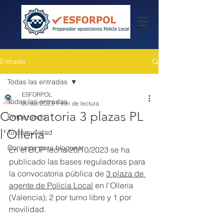
Entrada
Todas las entradas
ESFORPOL
Todas las entradas
20 oct 2023
1 min de lectura
Convocatoria 3 plazas PL
Empezando
l'Olleria
Tu comunidad
Consejos para bloguear
En el BOP fecha 20/10/2023 se ha 
publicado las bases reguladoras para 
la convocatoria pública de 
3 plaza de 
agente de Policía Local
 en l'Olleria 
(Valencia); 2 por turno libre y 1 por 
movilidad.