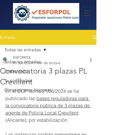
Entrada
Todas las entradas
ESFORPOL
Todas las entradas
21 jun 2024
1 min de lectura
Convocatoria 3 plazas PL
Empezando
Crevillent
Tu comunidad
Consejos para bloguear
En el BOP fecha 21/06/2024 se ha 
publicado las 
bases reguladoras para 
la convocatoria pública de 3 plazas de 
agente de Policía Local Crevillent
(Alicante); por estabilización.
Las instancias podrán presentarse en 