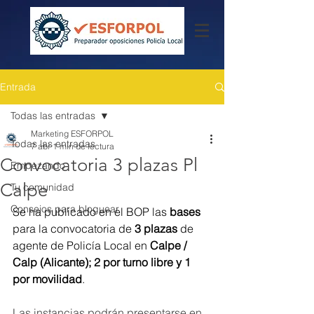
Entrada
Todas las entradas
Marketing ESFORPOL
Todas las entradas
7 abr
1 min de lectura
Convocatoria 3 plazas Pl
Empezando
Calpe
Tu comunidad
Consejos para bloguear
Se ha publicado en el BOP las 
bases
para la convocatoria de 
3 plazas
 de 
agente de Policía Local en 
Calpe / 
Calp (Alicante); 2 por turno libre y 1 
por movilidad
.
Las instancias podrán presentarse en 