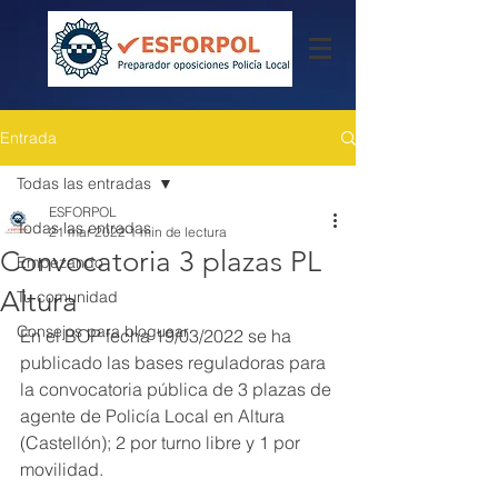
Entrada
Todas las entradas
ESFORPOL
Todas las entradas
21 mar 2022
1 min de lectura
Convocatoria 3 plazas PL
Empezando
Altura
Tu comunidad
Consejos para bloguear
En el BOP fecha 19/03/2022 se ha 
publicado las bases reguladoras para 
la convocatoria pública de 3 plazas de 
agente de Policía Local en Altura 
(Castellón); 2 por turno libre y 1 por 
movilidad.