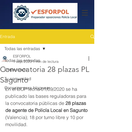
Entrada
Todas las entradas
ESFORPOL
Todas las entradas
1 sept 2020
1 min de lectura
Convocatoria 28 plazas PL
Empezando
Sagunto
Tu comunidad
Consejos para bloguear
En el BOP fecha 01/09/2020 se ha 
publicado las bases reguladoras para 
la convocatoria públicas de 
28 plazas 
de agente de Policía Local en Sagunto
(Valencia); 18 por turno libre y 10 por 
movilidad.