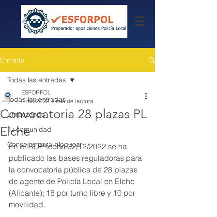
Entrada
Todas las entradas
ESFORPOL
Todas las entradas
2 dic 2022
1 min de lectura
Convocatoria 28 plazas PL
Empezando
Elche
Tu comunidad
Consejos para bloguear
En el BOP fecha 02/12/2022 se ha 
publicado las bases reguladoras para 
la convocatoria pública de 28 plazas 
de agente de Policía Local en Elche 
(Alicante); 18 por turno libre y 10 por 
movilidad.