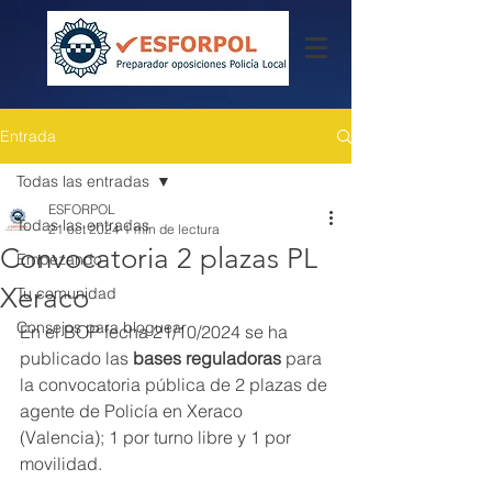
Entrada
Todas las entradas
ESFORPOL
Todas las entradas
21 oct 2024
1 min de lectura
Convocatoria 2 plazas PL
Empezando
Xeraco
Tu comunidad
Consejos para bloguear
En el BOP fecha 21/10/2024 se ha 
publicado las 
bases reguladoras
 para 
la convocatoria pública de 2 plazas de 
agente de Policía en Xeraco 
(Valencia); 1 por turno libre y 1 por 
movilidad.