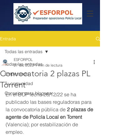
Entrada
Todas las entradas
ESFORPOL
Todas las entradas
27 dic 2022
1 min de lectura
Convocatoria 2 plazas PL
Empezando
Torrent
Tu comunidad
Consejos para bloguear
En el BOP fecha 26/12/22 se ha 
publicado las bases reguladoras para 
la convocatoria pública de 
2 plazas de 
agente de Policía Local en Torrent
(Valencia); por estabilización de 
empleo.