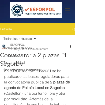
Entrada
Todas las entradas
ESFORPOL
Todas las entradas
11 may 2021
1 min de lectura
Convocatoria 2 plazas PL
Empezando
Segorbe
Tu comunidad
Consejos para bloguear
En el BOP fecha 11/05/2021 se ha 
publicado las bases reguladoras para 
la convocatoria pública de 
2 plazas de 
agente de Policía Local en Segorbe
(Castellón); una por turno libre y otra 
por movilidad. Además de la 
constitución de una bolsa de trabajo.