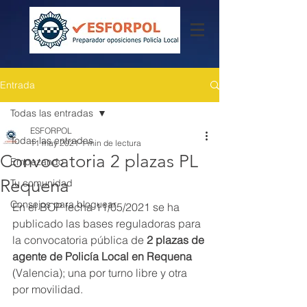
Entrada
Todas las entradas
ESFORPOL
Todas las entradas
11 may 2021
1 min de lectura
Convocatoria 2 plazas PL
Empezando
Requena
Tu comunidad
Consejos para bloguear
En el BOP fecha 11/05/2021 se ha 
publicado las bases reguladoras para 
la convocatoria pública de 
2 plazas de 
agente de Policía Local en Requena
(Valencia); una por turno libre y otra 
por movilidad. 