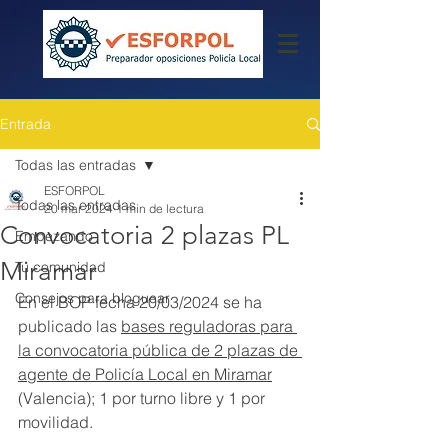
Entrada
Todas las entradas
ESFORPOL
Todas las entradas
20 mar 2024
1 min de lectura
Convocatoria 2 plazas PL
Empezando
Miramar
Tu comunidad
Consejos para bloguear
En el BOP fecha 20/03/2024 se ha 
publicado las 
bases reguladoras para 
la convocatoria pública de 2 plazas de 
agente de Policía Local en Miramar
(Valencia); 1 por turno libre y 1 por 
movilidad.