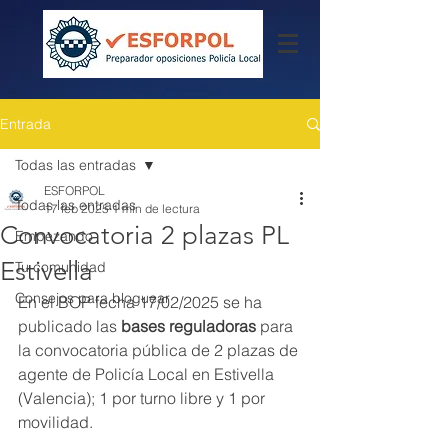
Entrada
Todas las entradas
ESFORPOL
Todas las entradas
17 feb 2025
1 min de lectura
Convocatoria 2 plazas PL
Empezando
Estivella
Tu comunidad
Consejos para bloguear
En el BOP fecha 17/02/2025 se ha 
publicado las
 bases reguladoras
 para 
la convocatoria pública de 2 plazas de 
agente de Policía Local en Estivella 
(Valencia); 1 por turno libre y 1 por 
movilidad.