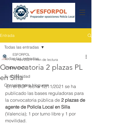
Entrada
Todas las entradas
ESFORPOL
Todas las entradas
12 nov 2021
1 min de lectura
Convocatoria 2 plazas PL
Empezando
en Silla
Tu comunidad
Consejos para bloguear
 En el BOP fecha 12/11/2021 se ha 
publicado las bases reguladoras para 
la convocatoria pública de
 2 plazas de 
agente de Policía Local en Silla 
(Valencia); 1 por turno libre y 1 por 
movilidad.