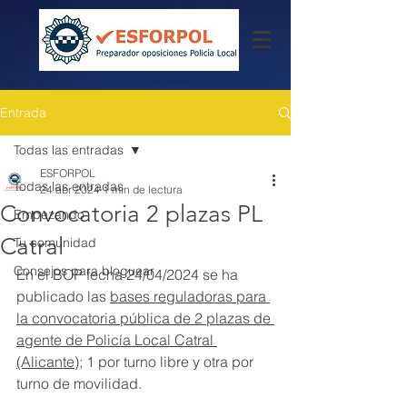
Entrada
Todas las entradas
ESFORPOL
Todas las entradas
24 abr 2024
1 min de lectura
Convocatoria 2 plazas PL
Empezando
Catral
Tu comunidad
Consejos para bloguear
En el BOP fecha 24/04/2024 se ha 
publicado las 
bases reguladoras para 
la convocatoria pública de 2 plazas de 
agente de Policía Local Catral 
(Alicante)
; 1 por turno libre y otra por 
turno de movilidad.