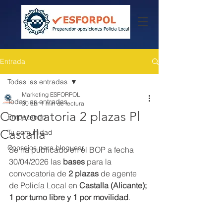
Entrada
Todas las entradas
Marketing ESFORPOL
Todas las entradas
30 abr
1 min de lectura
Convocatoria 2 plazas Pl
Empezando
Castalla
Tu comunidad
Consejos para bloguear
Se ha publicado en el BOP a fecha 
30/04/2026 las 
bases
 para la 
convocatoria de 
2 plazas
 de agente 
de Policía Local en 
Castalla (Alicante); 
1 por turno libre y 1 por movilidad
.