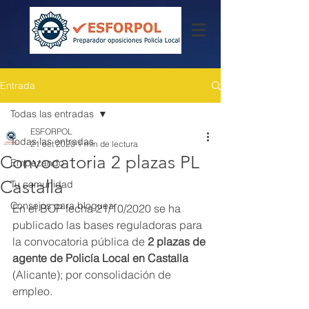
Entrada
Todas las entradas
ESFORPOL
Todas las entradas
21 oct 2020
1 min de lectura
Convocatoria 2 plazas PL
Empezando
Castalla
Tu comunidad
Consejos para bloguear
En el BOP fecha 21/10/2020 se ha 
publicado las bases reguladoras para 
la convocatoria pública de 
2 plazas de 
agente de Policía Local en Castalla
(Alicante); por consolidación de 
empleo.