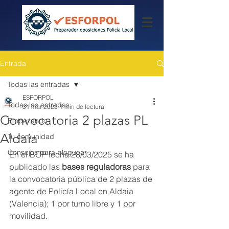
Entrada
Todas las entradas
ESFORPOL
Todas las entradas
31 mar 2025
1 min de lectura
Convocatoria 2 plazas PL
Empezando
Aldaia
Tu comunidad
Consejos para bloguear
En el BOP fecha 28/03/2025 se ha 
publicado las 
bases reguladoras
 para 
la convocatoria pública de 2 plazas de 
agente de Policía Local en Aldaia 
(Valencia); 1 por turno libre y 1 por 
movilidad.