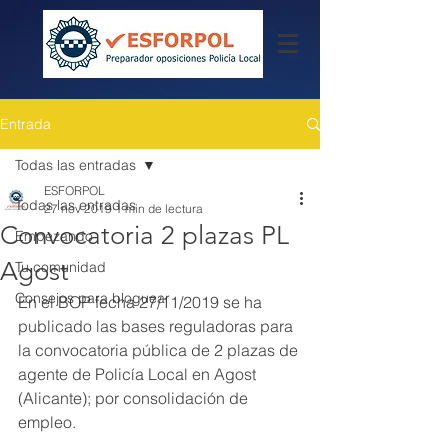
Entrada
Todas las entradas
ESFORPOL
Todas las entradas
27 nov 2019
1 min de lectura
Convocatoria 2 plazas PL
Empezando
Agost
Tu comunidad
Consejos para bloguear
En el BOP fecha 27/11/2019 se ha 
publicado las bases reguladoras para 
la convocatoria pública de 2 plazas de 
agente de Policía Local en Agost 
(Alicante); por consolidación de 
empleo. 