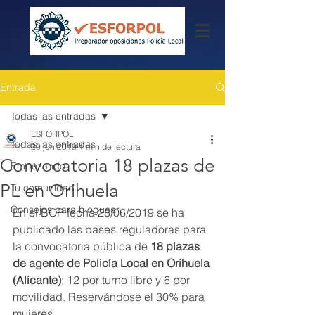
Entrada
Todas las entradas
ESFORPOL
Todas las entradas
29 jun 2019
1 min de lectura
Convocatoria 18 plazas de
Empezando
PL en Orihuela
Tu comunidad
Consejos para bloguear
En el BOP fecha 28/06/2019 se ha 
publicado las bases reguladoras para 
la convocatoria pública de 
18 plazas 
de agente de Policía Local en Orihuela 
(Alicante)
; 12 por turno libre y 6 por 
movilidad. Reservándose el 30% para 
mujeres.