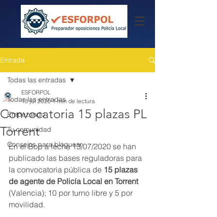
Entrada
Todas las entradas
ESFORPOL
Todas las entradas
13 jul 2020
1 min de lectura
Convocatoria 15 plazas PL
Empezando
Torrent
Tu comunidad
Consejos para bloguear
En el Bop a fecha 13/07/2020 se han 
publicado las bases reguladoras para 
la convocatoria pública de
 15 plazas 
de agente de Policía Local en Torrent
(Valencia); 10 por turno libre y 5 por 
movilidad.