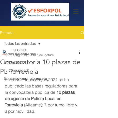
Entrada
Todas las entradas
ESFORPOL
Todas las entradas
30 ago 2021
1 min de lectura
Convocatoria 10 plazas de
Empezando
PL Torrevieja
Tu comunidad
Consejos para bloguear
En el BOP fecha 26/08/2021 se ha 
publicado las bases reguladoras para 
la convocatoria pública de 
10 plazas 
de agente de Policía Local en 
Torrevieja
 (Alicante); 7 por turno libre y 
3 por movilidad.