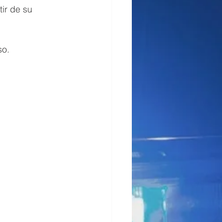
ir de su 
so.