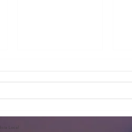
Lista
Apertura plazo instancias Pl
Pobla de Vallbona
icía Local