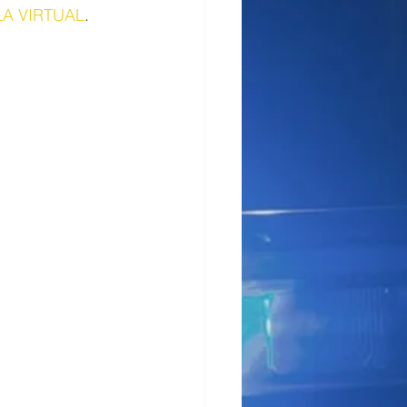
A VIRTUAL
.