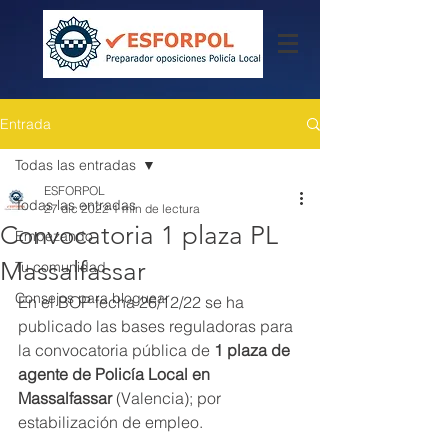
Entrada
Todas las entradas
ESFORPOL
Todas las entradas
27 dic 2022
1 min de lectura
Convocatoria 1 plaza PL
Empezando
Massalfassar
Tu comunidad
Consejos para bloguear
En el BOP fecha 26/12/22 se ha 
publicado las bases reguladoras para 
la convocatoria pública de 
1 plaza de 
agente de Policía Local en 
Massalfassar
 (Valencia); por 
estabilización de empleo.