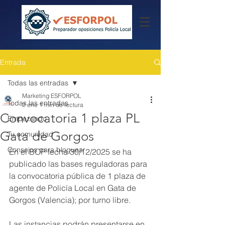
Entrada
Todas las entradas
Marketing ESFORPOL
Todas las entradas
2 ene
1 min de lectura
Convocatoria 1 plaza PL
Empezando
Gata de Gorgos
Tu comunidad
Consejos para bloguear
En el BOP fecha 30/12/2025 se ha 
publicado las bases reguladoras para 
la convocatoria pública de 1 plaza de 
agente de Policía Local en Gata de 
Gorgos (Valencia); por turno libre.
Las instancias podrán presentarse en 