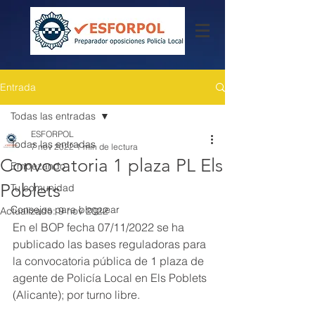
Entrada
Todas las entradas
ESFORPOL
Todas las entradas
7 nov 2022
1 min de lectura
Convocatoria 1 plaza PL Els
Empezando
Poblets
Tu comunidad
Consejos para bloguear
Actualizado:
9 nov 2022
En el BOP fecha 07/11/2022 se ha 
publicado las bases reguladoras para 
la convocatoria pública de 1 plaza de 
agente de Policía Local en Els Poblets 
(Alicante); por turno libre.