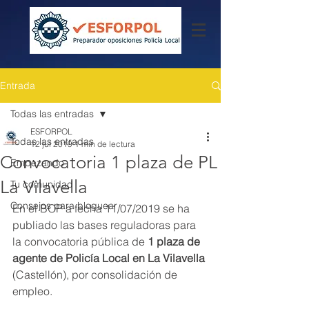
Entrada
Todas las entradas
ESFORPOL
Todas las entradas
12 jul 2019
1 min de lectura
Convocatoria 1 plaza de PL
Empezando
La Vilavella
Tu comunidad
Consejos para bloguear
En el BOP a fecha 11/07/2019 se ha 
publiado las bases reguladoras para 
la convocatoria pública de 
1 plaza de 
agente de Policía Local en La Vilavella 
(Castellón), por consolidación de 
empleo. 