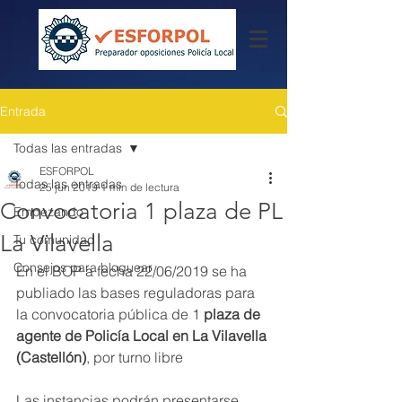
Entrada
Todas las entradas
ESFORPOL
Todas las entradas
25 jun 2019
1 min de lectura
Convocatoria 1 plaza de PL
Empezando
La Vilavella
Tu comunidad
Consejos para bloguear
En el BOP a fecha 22/06/2019 se ha 
publiado las bases reguladoras para 
la convocatoria pública de 1
 plaza de 
agente de Policía Local en La Vilavella 
(Castellón)
, por turno libre
Las instancias podrán presentarse 