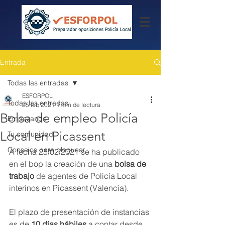
Entrada
Todas las entradas
ESFORPOL
Todas las entradas
25 feb 2021
1 min de lectura
Bolsa de empleo Policía
Empezando
Local en Picassent
Tu comunidad
Consejos para bloguear
A fecha 25/02/2021 se ha publicado 
en el bop la creación de una 
bolsa de 
trabajo
 de agentes de Policía Local 
interinos en Picassent (Valencia).
El plazo de presentación de instancias 
es de
 10 días hábiles
 a contar desde 