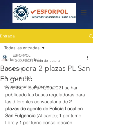
Entrada
Todas las entradas
ESFORPOL
Todas las entradas
10 sept 2021
1 min de lectura
Bases para 2 plazas PL San
Empezando
Fulgencio
Tu comunidad
Consejos para bloguear
En el BOP fecha 10/09/2021 se han 
publicado las bases reguladoras para 
las diferentes convocatoria de 
2 
plazas de agente de Policía Local en 
San Fulgencio 
(Alicante); 1 por turno 
libre y 1 por turno consolidación.