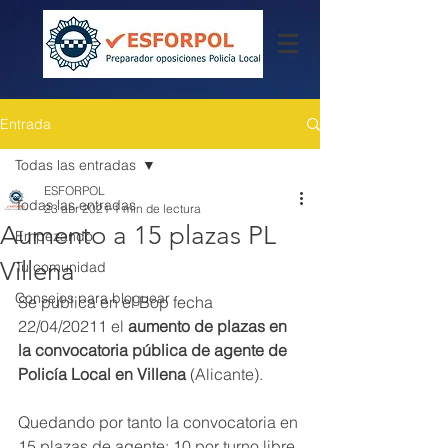
Entrada
Todas las entradas
ESFORPOL
Todas las entradas
23 abr 2021
1 min de lectura
Aumento a 15 plazas PL
Empezando
Villena
Tu comunidad
Consejos para bloguear
Se publica en el Bop fecha 
22/04/20211 el 
aumento de plazas en 
la convocatoria pública de agente de 
Policía Local en Villena
 (Alicante).
Quedando por tanto la convocatoria en 
15 plazas de agente; 10 por turno libre 