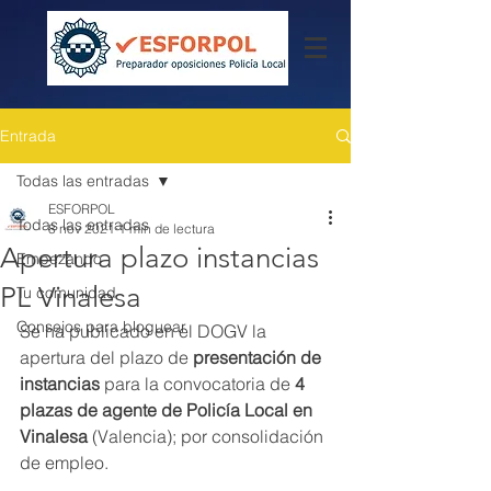
Entrada
Todas las entradas
ESFORPOL
Todas las entradas
8 nov 2021
1 min de lectura
Apertura plazo instancias
Empezando
PL Vinalesa
Tu comunidad
Consejos para bloguear
Se ha publicado en el DOGV la 
apertura del plazo de 
presentación de 
instancias
 para la convocatoria de 
4 
plazas de agente de Policía Local en 
Vinalesa
 (Valencia); por consolidación 
de empleo.