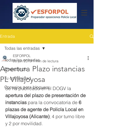
Entrada
Todas las entradas
ESFORPOL
Todas las entradas
28 jun 2019
1 min de lectura
Apertura Plazo instancias
Empezando
PL Villajoyosa
Tu comunidad
Consejos para bloguear
Se ha publicado en el DOGV la 
apertura del plazo de presentación de 
instancias
 para la convocatoria de 
6 
plazas de agente de Policía Local en 
Villajoyosa (Alicante)
; 4 por turno libre 
y 2 por movilidad.