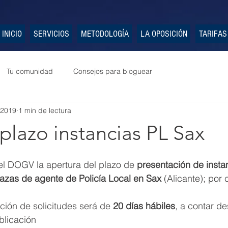
INICIO
SERVICIOS
METODOLOGÍA
LA OPOSICIÓN
TARIFAS
Tu comunidad
Consejos para bloguear
 2019
1 min de lectura
plazo instancias PL Sax
el DOGV la apertura del plazo de 
presentación de insta
lazas de agente de Policía Local en Sax
 (Alicante); por
ción de solicitudes será de 
20 días hábiles
, a contar de
blicación  