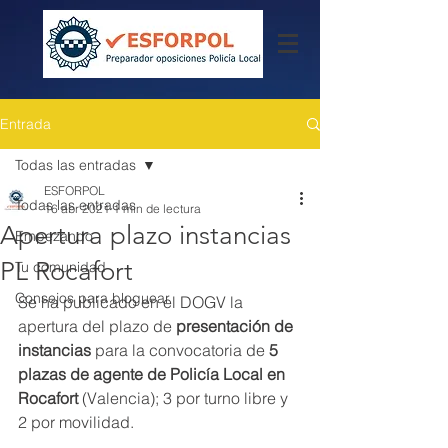
Entrada
Todas las entradas
ESFORPOL
Todas las entradas
16 abr 2021
1 min de lectura
Apertura plazo instancias
Empezando
PL Rocafort
Tu comunidad
Consejos para bloguear
Se ha publicado en el DOGV la 
apertura del plazo de
 presentación de 
instancias
 para la convocatoria de 
5 
plazas de agente de Policía Local en 
Rocafort
 (Valencia); 3 por turno libre y 
2 por movilidad.