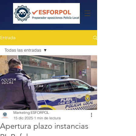
Entrada
Todas las entradas
Todas las entradas
Empezando
Tu comunidad
Consejos para bloguear
Marketing ESFORPOL
15 dic 2025
1 min de lectura
Apertura plazo instancias