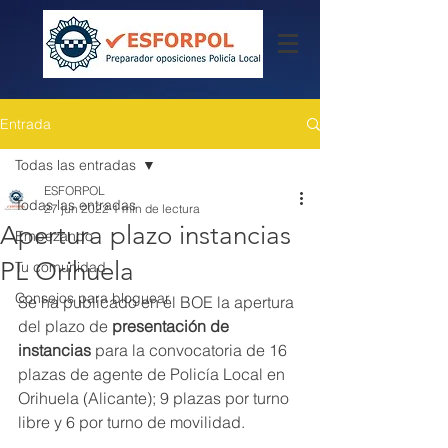
Entrada
Todas las entradas
ESFORPOL
Todas las entradas
27 jun 2022
1 min de lectura
Apertura plazo instancias
Empezando
PL Orihuela
Tu comunidad
Consejos para bloguear
Se ha publicado en el BOE la apertura 
del plazo de 
presentación de 
instancias
 para la convocatoria de 16 
plazas de agente de Policía Local en 
Orihuela (Alicante); 9 plazas por turno 
libre y 6 por turno de movilidad. 