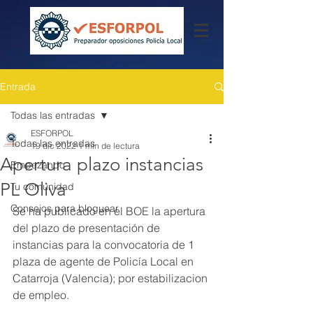
Entrada
Todas las entradas
ESFORPOL
Todas las entradas
19 dic 2022
1 min de lectura
Apertura plazo instancias
Empezando
PL Oliva
Tu comunidad
Consejos para bloguear
Se ha publicado en el BOE la apertura 
del plazo de presentación de 
instancias para la convocatoria de 1 
plaza de agente de Policía Local en 
Catarroja (Valencia); por estabilizacion 
de empleo.