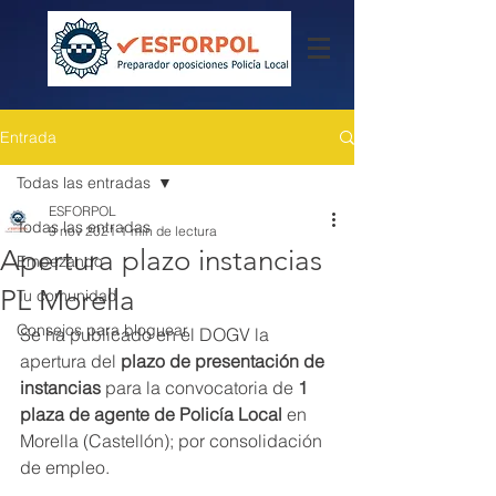
Entrada
Todas las entradas
ESFORPOL
Todas las entradas
9 nov 2021
1 min de lectura
Apertura plazo instancias
Empezando
PL Morella
Tu comunidad
Consejos para bloguear
Se ha publicado en el DOGV la 
apertura del 
plazo de presentación de 
instancias
 para la convocatoria de 
1 
plaza de agente de Policía Local
 en 
Morella (Castellón); por consolidación 
de empleo.