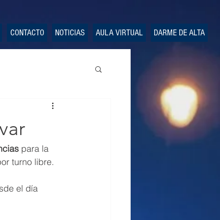
CONTACTO
NOTICIAS
AULA VIRTUAL
DARME DE ALTA
var
ncias
 para la 
r turno libre.
sde el día 