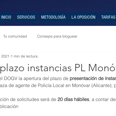
INICIO
SERVICIOS
METODOLOGÍA
LA OPOSICIÓN
TARIFAS
Tu comunidad
Consejos para bloguear
o 2021
1 min de lectura
 plazo instancias PL Monó
el DOGV la apertura del plazo de 
presentación de insta
aza de agente de Policía Local en Monóvar (Alicante); po
ción de solicitudes será de 
20 días hábiles
, a contar de
blicación 