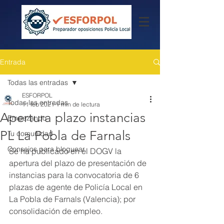
Entrada
Todas las entradas
ESFORPOL
Todas las entradas
11 feb 2021
1 min de lectura
Apertura plazo instancias
Empezando
PL La Pobla de Farnals
Tu comunidad
Consejos para bloguear
Se ha publicado en el DOGV la 
apertura del plazo de presentación de 
instancias para la convocatoria de 6 
plazas de agente de Policía Local en 
La Pobla de Farnals (Valencia); por 
consolidación de empleo.